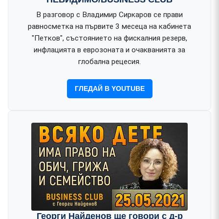
В разговор с Владимир Сиркаров се прави
равносметка на първите 3 месеца на кабинета
"Петков", състоянието на фискалния резерв,
инфлацията в еврозоната и очакванията за
глобална рецесия.
ГЛЕДАЙ В YOUTUBE
Георги Найденов ще говори с д-р